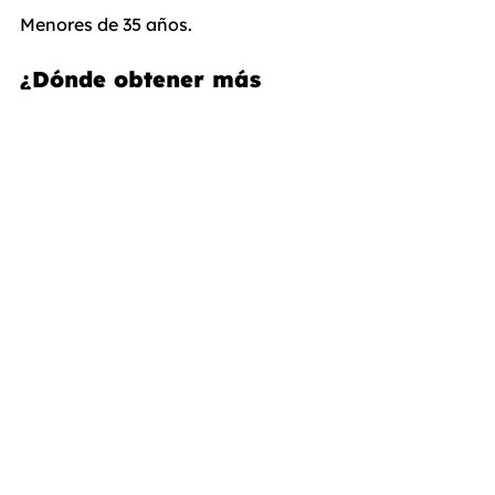
Menores de 35 años.
¿Dónde obtener más 
información?
Para obtener todos los detalles 
sobre esta ayuda, acceder a la 
solicitud o resolver cualquier duda, 
visita el sitio web oficial de Vivienda 
Castilla-La Mancha: 
https://vivienda.castillalamancha.es
.
En 
Burocracia Zero
, estamos 
comprometidos en facilitarte los 
trámites y guiarte en cada paso para 
que puedas acceder a estas ayudas 
de forma sencilla y eficiente. 