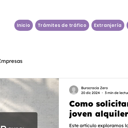
Inicio
Trámites de tráfico
Extranjería
Empresas
Burocracia Zero
20 dic 2024
3 min de lectu
Como solicita
joven alquile
Este articulo exploramos lo