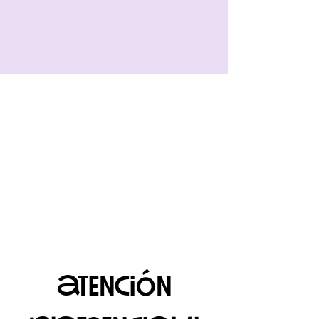
ó
atenci
n